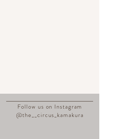
Follow us on Instagram
@the__circus_kamakura